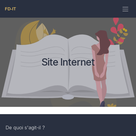
Se rendre au contenu
Site Internet
De quoi s'agit-il ?