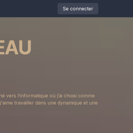
Se connecter
EAU
né vers l’informatique où j’ai choisi comme
, j'aime travailler dans une dynamique et une