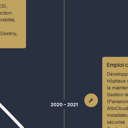
CS),
ction
ibilité,
Destiny,
Emploi c
Développe
hôpitaux 
la mainte
Gestion d
(Panasoni
2020 – 2021
AlloClou
Installat
sécurisé