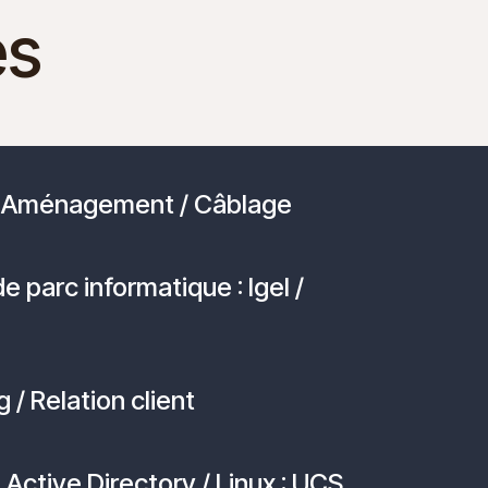
es
 / Aménagement / Câblage
e parc informatique : Igel /
 / Relation client
ctive Directory / Linux : UCS