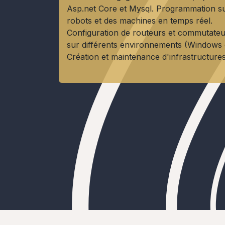
Asp.net Core et Mysql. Programmation s
robots et des machines en temps réel.
Configuration de routeurs et commutate
sur différents environnements (Windows e
Création et maintenance d'infrastructure