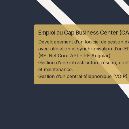
Emploi au Cap Business Center (C
Développement d’un logiciel de gestion d
avec utilisation et synchronisation d’un
(BE .Net Core API + FE Angular)
Gestion d’une infrastructure réseau, conf
et maintenance.
Gestion d’un central téléphonique (VOIP)