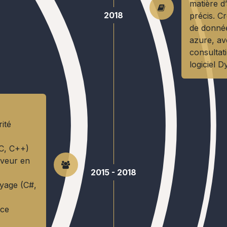
matière d
2018
précis. C
de donnée
azure, av
consultat
logiciel 
ité
(C, C++)
rveur en
2015 - 2018
oyage (C#,
ice