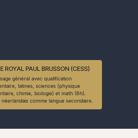
E ROYAL PAUL BRUSSON (CESS)
sage général avec qualification
taire, latines, sciences (physique
taire, chimie, biologie) et math (8h).
t néerlandais comme langue secondaire.