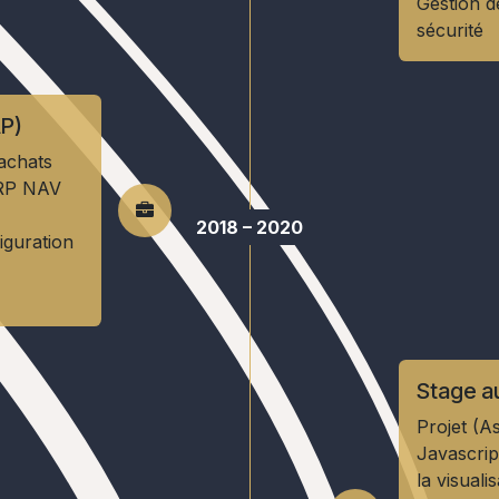
Gestion d
sécurité
AP)
’achats
 ERP NAV
2018 – 2020
iguration
Stage au
Projet (A
Javascrip
la visuali