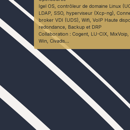
Igel OS, contrôleur de domaine Linux (U
LDAP, SSO, hyperviseur (Xcp-ng), Conne
broker VDI (UDS), Wifi, VoIP Haute dispon
redondance, Backup et DRP
Collaboration : Cogent, LU-CIX, MixVoip, 
Win, Civadis…