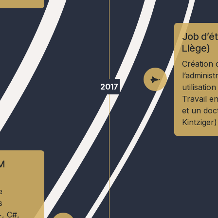
Job d’ét
Liège)
Création c
l’adminis
2017
utilisatio
Travail e
et un doc
Kintziger)
M
e
s
+, C#,