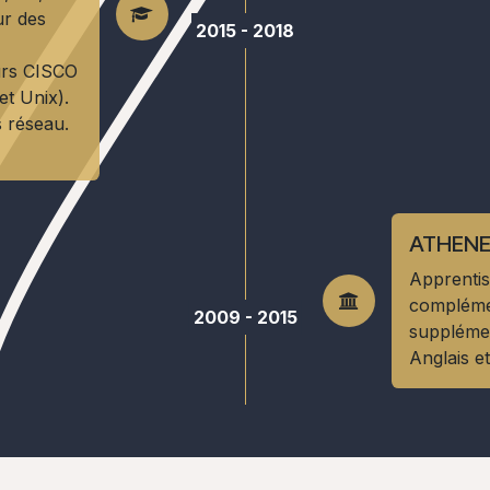
ur des
2015 - 2018
urs CISCO
t Unix).
s réseau.
ATHENE
Apprentis
complémen
2009 - 2015
supplémen
Anglais e