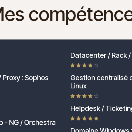
es compétenc
Datacenter / Rack
/ Proxy : Sophos
Gestion centralisé d
Linux
Helpdesk / Ticketing
p - NG / Orchestra
Domaine Windows : A